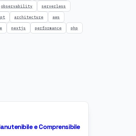
observability
serverless
ipt
architecture
aws
e
nextjs
performance
php
Manutenibile e Comprensibile