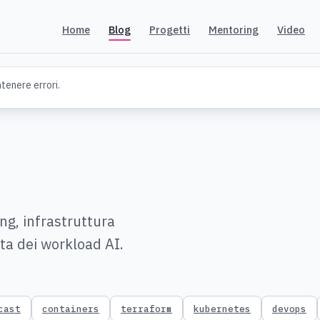
Home
Blog
Progetti
Mentoring
Video
enere errori.
g, infrastruttura
ata dei workload AI.
cast
containers
terraform
kubernetes
devops