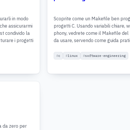
urarli in modo
Scoprite come un Makefile ben proge
nche assicurarmi
progetti C. Usando variabili chiare, w
st condivido la
phony, vedrete come il Makefile del 
turare i progetti
da usare, servendo come guida pratic
c
linux
software-engineering
a da zero per