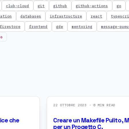
club-cloud
git
github
github-actions
go
cation
databases
infrastructure
react
typescr
firestore
frontend
gde
mentoring
message-queu
no
22 OTTOBRE 2023
· 8 MIN READ
tice che
Creare un Makefile Pulito, 
per un Progetto C.