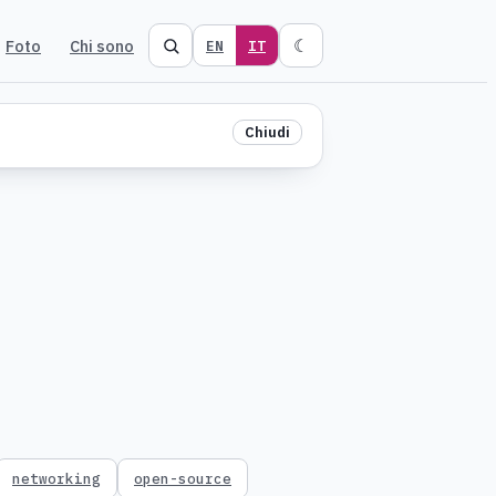
Foto
Chi sono
☾
EN
IT
Chiudi
networking
open-source