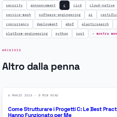
security
announcement
c
cicd
cloud-native
service-mesh
software-engineering
ai
certifi
concurrency
deployment
ebpf
elasticsearch
platform-engineering
python
rust
− mostra me
ARCHIVIO
Altro dalla penna
6 MARZO 2024
· 8 MIN READ
Come Strutturare i Progetti C: Le Best Prac
Hanno Funzionato per Me