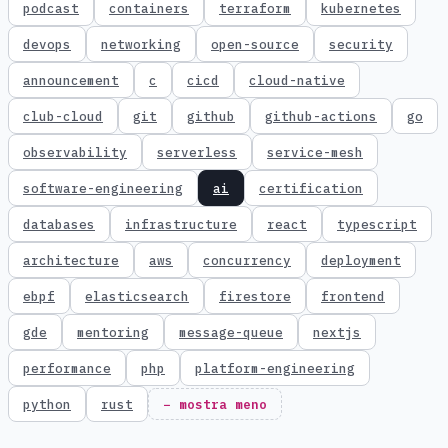
podcast
containers
terraform
kubernetes
devops
networking
open-source
security
announcement
c
cicd
cloud-native
club-cloud
git
github
github-actions
go
observability
serverless
service-mesh
software-engineering
ai
certification
databases
infrastructure
react
typescript
architecture
aws
concurrency
deployment
ebpf
elasticsearch
firestore
frontend
gde
mentoring
message-queue
nextjs
performance
php
platform-engineering
python
rust
− mostra meno