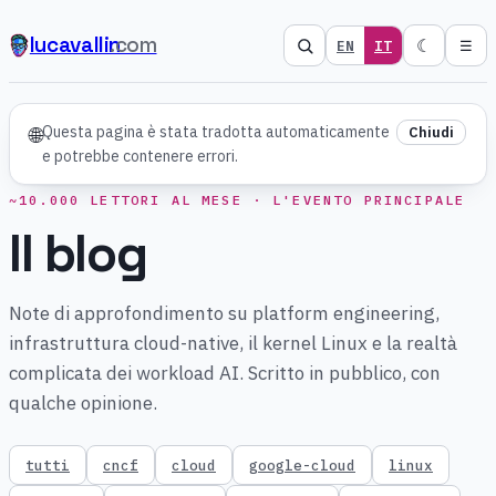
lucavallin
.com
☾
EN
IT
☰
Questa pagina è stata tradotta automaticamente
🌐
Chiudi
e potrebbe contenere errori.
~10.000 LETTORI AL MESE · L'EVENTO PRINCIPALE
Il blog
Note di approfondimento su platform engineering,
infrastruttura cloud-native, il kernel Linux e la realtà
complicata dei workload AI. Scritto in pubblico, con
qualche opinione.
tutti
cncf
cloud
google-cloud
linux