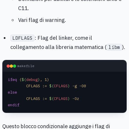
C11.
Vari flag di warning.
: Flag del linker, come il
LDFLAGS
collegamento alla libreria matematica (
).
libm
makefile
ifeq
 (
$(
debug
)
, 1)
	CFLAGS := 
$(
CFLAGS
)
 -g -O0
else
	CFLAGS := 
$(
CFLAGS
)
 -Oz
endif
Questo blocco condizionale aggiunge i flag di