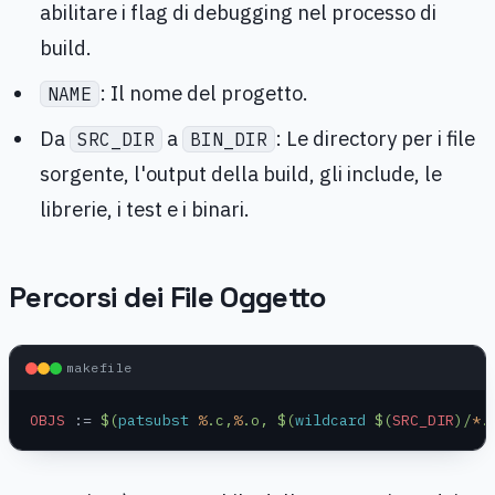
abilitare i flag di debugging nel processo di
build.
: Il nome del progetto.
NAME
Da
a
: Le directory per i file
SRC_DIR
BIN_DIR
sorgente, l'output della build, gli include, le
librerie, i test e i binari.
Percorsi dei File Oggetto
makefile
OBJS
 :=
 $(
patsubst
 %
.c,
%
.o, $(
wildcard
 $(
SRC_DIR
)/
*
.