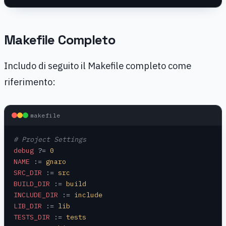
Makefile Completo
Includo di seguito il Makefile completo come
riferimento:
makefile
# Project Settings
debug
 ?=
 0
NAME
 :=
 gnaro
SRC_DIR
 :=
 src
BUILD_DIR
 :=
 build
INCLUDE_DIR
 :=
 include
LIB_DIR
 :=
 lib
TESTS_DIR
 :=
 tests