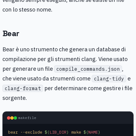
con lo stesso nome.
Bear
Bear è uno strumento che genera un database di
compilazione per gli strumenti clang. Viene usato
per generare un file
,
compile_commands.json
che viene usato da strumenti come
e
clang-tidy
per determinare come gestire i file
clang-format
sorgente.
makefile
bear --exclude 
$(
LIB_DIR
)
 make 
$(
NAME
)