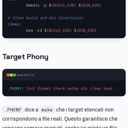
	@
mkdir -p 
$(
BUILD_DIR
)
 $(
BIN_DIR
)
# Clean build and bin directories
clean
:
	@
rm -rf 
$(
BUILD_DIR
)
 $(
BIN_DIR
)
Target Phony
makefile
.PHONY
:
 lint format check setup dir clean bear
dice a
che i target elencati non
.PHONY
make
corrispondono a file reali. Questo garantisce che
vengano sempre eseguiti, anche se esiste un file