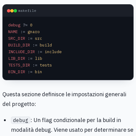
makefile
debug
 ?=
 0
NAME
 :=
 gnaro
SRC_DIR
 :=
 src
BUILD_DIR
 :=
 build
INCLUDE_DIR
 :=
 include
LIB_DIR
 :=
 lib
TESTS_DIR
 :=
 tests
BIN_DIR
 :=
 bin
Questa sezione definisce le impostazioni generali
del progetto:
: Un flag condizionale per la build in
debug
modalità debug. Viene usato per determinare se