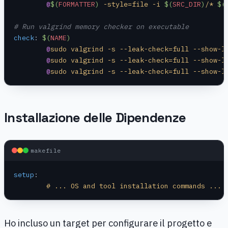
	@
$(
FORMATTER
)
 -style=file -i 
$(
SRC_DIR
)
/* 
$(
# Run valgrind memory checker on executable
check
:
 $(
NAME
)
	@
sudo valgrind -s --leak-check=full --show-l
	@
sudo valgrind -s --leak-check=full --show-l
	@
sudo valgrind -s --leak-check=full --show-l
Installazione delle Dipendenze
makefile
setup
:
	# ... OS and tool installation commands ...
Ho incluso un target per configurare il progetto e