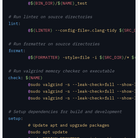
	@
$(
BIN_DIR
)
/
$(
NAME
)
_test
# Run linter on source directories
lint
:
	@
$(
LINTER
)
 --config-file=.clang-tidy 
$(
SRC_D
# Run formatter on source directories
format
:
	@
$(
FORMATTER
)
 -style=file -i 
$(
SRC_DIR
)
/* 
$(
# Run valgrind memory checker on executable
check
:
 $(
NAME
)
	@
sudo valgrind -s --leak-check=full --show-l
	@
sudo valgrind -s --leak-check=full --show-l
	@
sudo valgrind -s --leak-check=full --show-l
# Setup dependencies for build and development
setup
:
	# Update apt and upgrade packages
	@
sudo apt update