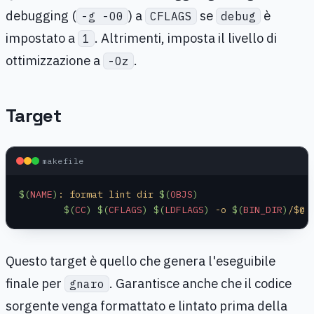
debugging (
) a
se
è
-g -O0
CFLAGS
debug
impostato a
. Altrimenti, imposta il livello di
1
ottimizzazione a
.
-Oz
Target
makefile
$(
NAME
)
: format lint dir 
$(
OBJS
)
	$(
CC
)
 $(
CFLAGS
)
 $(
LDFLAGS
)
 -o 
$(
BIN_DIR
)
/$@ 
Questo target è quello che genera l'eseguibile
finale per
. Garantisce anche che il codice
gnaro
sorgente venga formattato e lintato prima della