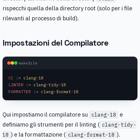
rispecchi quella della directory root (solo per i file
rilevanti al processo di build).
Impostazioni del Compilatore
makefile
CC
 :=
 clang-18
LINTER
 :=
 clang-tidy-18
FORMATTER
 :=
 clang-format-18
Qui impostiamo il compilatore su
e
clang-18
definiamo gli strumenti per il linting (
clang-tidy-
) e la formattazione (
).
18
clang-format-18