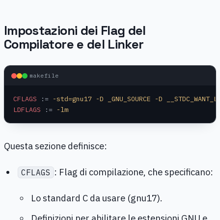
Impostazioni dei Flag del
Compilatore e del Linker
makefile
CFLAGS
 :=
 -std=gnu17 -D _GNU_SOURCE -D __STDC_WANT_L
LDFLAGS
 :=
 -lm
Questa sezione definisce:
: Flag di compilazione, che specificano:
CFLAGS
Lo standard C da usare (gnu17).
Definizioni per abilitare le estensioni GNU e