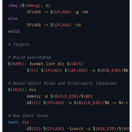
ifeq
 (
$(
debug
)
, 1)
	CFLAGS := 
$(
CFLAGS
)
 -g -O0
else
	CFLAGS := 
$(
CFLAGS
)
 -Oz
endif
# Targets
# Build executable
$(
NAME
)
: format lint dir 
$(
OBJS
)
	$(
CC
)
 $(
CFLAGS
)
 $(
LDFLAGS
)
 -o 
$(
BIN_DIR
)
/$@ 
# Build object files and third-party libraries
$(
OBJS
)
: dir
	@
mkdir -p 
$(
BUILD_DIR
)
/
$(
@D
)
	@
$(
CC
)
 $(
CFLAGS
)
 -o 
$(
BUILD_DIR
)
/$@ -c $*.c
# Run CUnit tests
test
:
 dir
	@
$(
CC
)
 $(
CFLAGS
)
 -lcunit -o 
$(
BIN_DIR
)
/
$(
NAM