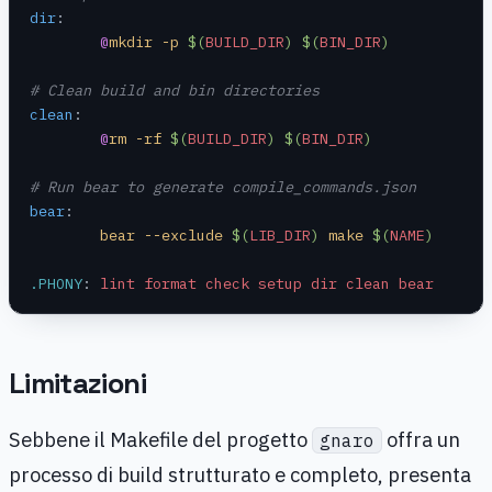
dir
:
	@
mkdir -p 
$(
BUILD_DIR
)
 $(
BIN_DIR
)
# Clean build and bin directories
clean
:
	@
rm -rf 
$(
BUILD_DIR
)
 $(
BIN_DIR
)
# Run bear to generate compile_commands.json
bear
:
	bear --exclude 
$(
LIB_DIR
)
 make 
$(
NAME
)
.PHONY
:
 lint format check setup dir clean bear
Limitazioni
Sebbene il Makefile del progetto
offra un
gnaro
processo di build strutturato e completo, presenta