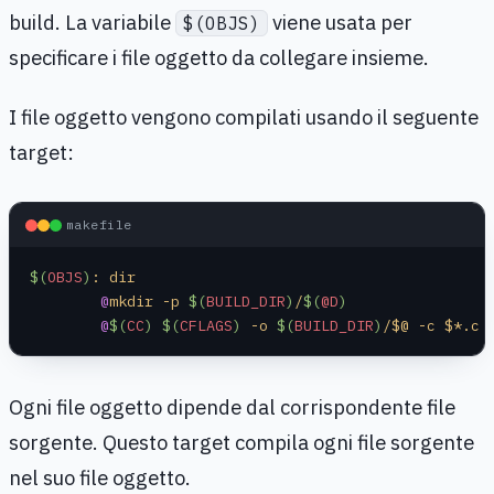
build. La variabile
viene usata per
$(OBJS)
specificare i file oggetto da collegare insieme.
I file oggetto vengono compilati usando il seguente
target:
makefile
$(
OBJS
)
: dir
	@
mkdir -p 
$(
BUILD_DIR
)
/
$(
@D
)
	@
$(
CC
)
 $(
CFLAGS
)
 -o 
$(
BUILD_DIR
)
/$@ -c $*.c
Ogni file oggetto dipende dal corrispondente file
sorgente. Questo target compila ogni file sorgente
nel suo file oggetto.