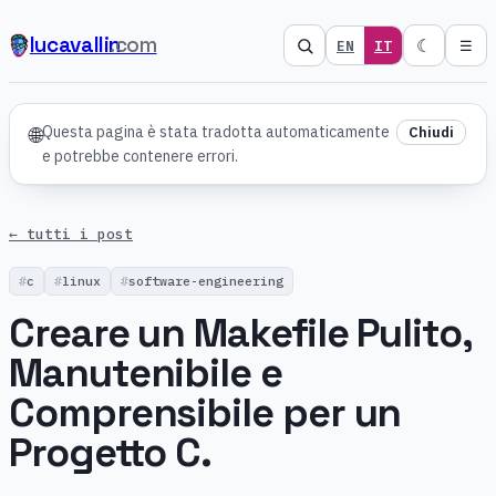
lucavallin
.com
☾
EN
IT
☰
Questa pagina è stata tradotta automaticamente
🌐
Chiudi
e potrebbe contenere errori.
← tutti i post
c
linux
software-engineering
Creare un Makefile Pulito,
Manutenibile e
Comprensibile per un
Progetto C.