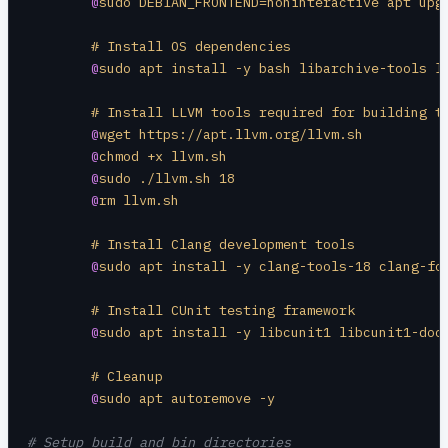
	@
sudo DEBIAN_FRONTEND=noninteractive apt upg
	# Install OS dependencies
	@
sudo apt install -y bash libarchive-tools l
	# Install LLVM tools required for building t
	@
wget https://apt.llvm.org/llvm.sh
	@
chmod +x llvm.sh
	@
sudo ./llvm.sh 18
	@
rm llvm.sh
	# Install Clang development tools
	@
sudo apt install -y clang-tools-18 clang-fo
	# Install CUnit testing framework
	@
sudo apt install -y libcunit1 libcunit1-doc
	# Cleanup
	@
sudo apt autoremove -y
# Setup build and bin directories