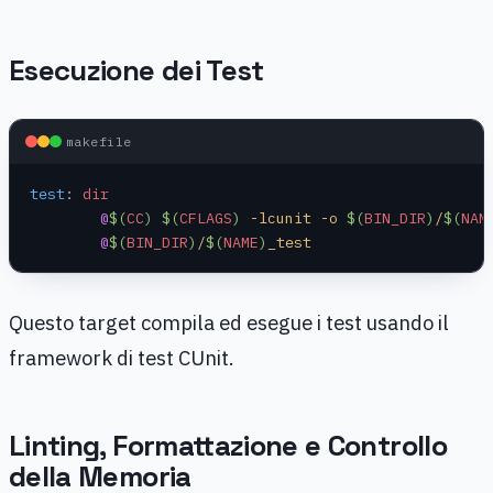
Esecuzione dei Test
makefile
test
:
 dir
	@
$(
CC
)
 $(
CFLAGS
)
 -lcunit -o 
$(
BIN_DIR
)
/
$(
NAM
	@
$(
BIN_DIR
)
/
$(
NAME
)
_test
Questo target compila ed esegue i test usando il
framework di test CUnit.
Linting, Formattazione e Controllo
della Memoria