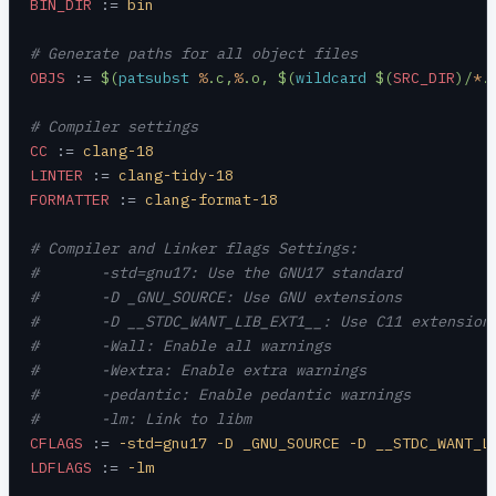
BIN_DIR
 :=
 bin
# Generate paths for all object files
OBJS
 :=
 $(
patsubst
 %
.c,
%
.o, $(
wildcard
 $(
SRC_DIR
)/
*
.
# Compiler settings
CC
 :=
 clang-18
LINTER
 :=
 clang-tidy-18
FORMATTER
 :=
 clang-format-18
# Compiler and Linker flags Settings:
# 	-std=gnu17: Use the GNU17 standard
# 	-D _GNU_SOURCE: Use GNU extensions
# 	-D __STDC_WANT_LIB_EXT1__: Use C11 extension
# 	-Wall: Enable all warnings
# 	-Wextra: Enable extra warnings
# 	-pedantic: Enable pedantic warnings
# 	-lm: Link to libm
CFLAGS
 :=
 -std=gnu17 -D _GNU_SOURCE -D __STDC_WANT_L
LDFLAGS
 :=
 -lm