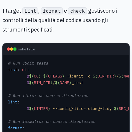
I target
,
e
gestiscono i
lint
format
check
controlli della qualità del codice usando gli
strumenti specificati.
makefile
# Run CUnit tests
test
:
 dir
	@
$(
CC
)
 $(
CFLAGS
)
 -lcunit -o 
$(
BIN_DIR
)
/
$(
NAM
	@
$(
BIN_DIR
)
/
$(
NAME
)
_test
# Run linter on source directories
lint
:
	@
$(
LINTER
)
 --config-file=.clang-tidy 
$(
SRC_D
# Run formatter on source directories
format
: