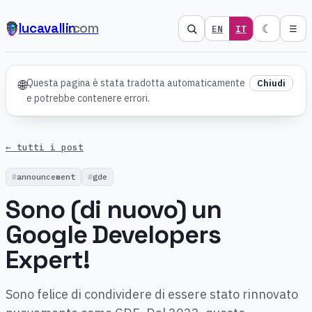
lucavallin
.com
☾
EN
IT
☰
Questa pagina è stata tradotta automaticamente
🌐
Chiudi
e potrebbe contenere errori.
← tutti i post
announcement
gde
Sono (di nuovo) un
Google Developers
Expert!
Sono felice di condividere di essere stato rinnovato